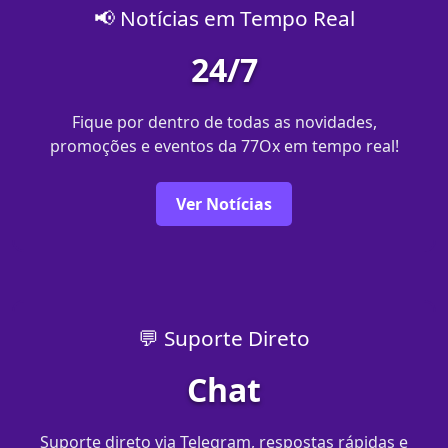
📢 Notícias em Tempo Real
24/7
Fique por dentro de todas as novidades,
promoções e eventos da 77Ox em tempo real!
Ver Notícias
💬 Suporte Direto
Chat
Suporte direto via Telegram, respostas rápidas e