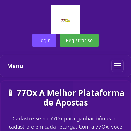
Login
Registrar-se
Menu
📱 77Ox A Melhor Plataforma
de Apostas
Cadastre-se na 77Ox para ganhar bônus no
cadastro e em cada recarga. Com a 77Ox, você