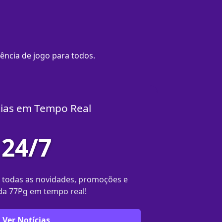
iência de jogo para todos.
cias em Tempo Real
24/7
e todas as novidades, promoções e
da 77Pg em tempo real!
Ver Notícias