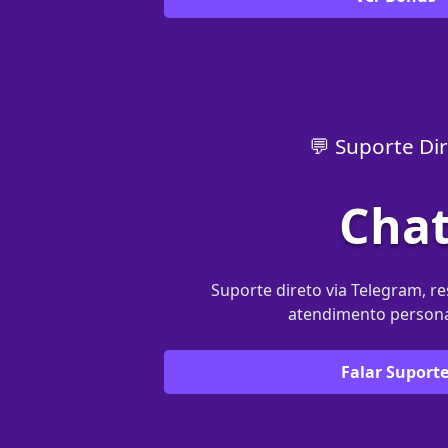
💬 Suporte Di
Cha
Suporte direto via Telegram, r
atendimento persona
Falar Suport