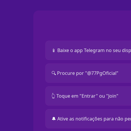
📱 Baixe o app Telegram no seu disp
🔍 Procure por "@77PgOficial"
👆 Toque em "Entrar" ou "Join"
🔔 Ative as notificações para não p