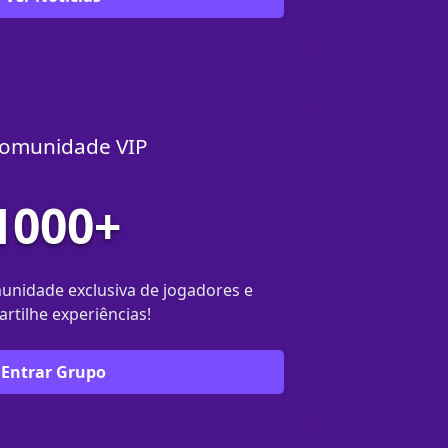
Comunidade VIP
1000+
unidade exclusiva de jogadores e
rtilhe experiências!
Entrar Grupo