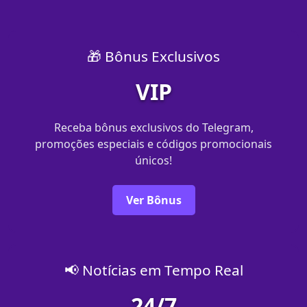
🎁 Bônus Exclusivos
VIP
Receba bônus exclusivos do Telegram,
promoções especiais e códigos promocionais
únicos!
Ver Bônus
📢 Notícias em Tempo Real
24/7