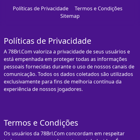
Políticas de Privacidade
Termos e Condições
Sitemap
Políticas de Privacidade
A 78Brl.Com valoriza a privacidade de seus usuários e
está empenhada em proteger todas as informações
pessoais fornecidas durante o uso de nossos canais de
comunicação. Todos os dados coletados são utilizados
exclusivamente para fins de melhoria contínua da
experiência de nossos jogadores.
Termos e Condições
Os usuários da 78Brl.Com concordam em respeitar