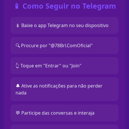
📱 Como Seguir no Telegram
📱 Baixe o app Telegram no seu dispositivo
🔍 Procure por "@78Brl.ComOficial"
👆 Toque em "Entrar" ou "Join"
🔔 Ative as notificações para não perder
nada
💬 Participe das conversas e interaja