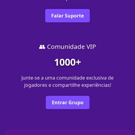
Falar Suporte
👥 Comunidade VIP
1000+
Junte-se a uma comunidade exclusiva de
jogadores e compartilhe experiências!
Entrar Grupo