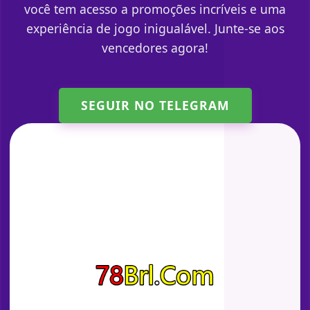
você tem acesso a promoções incríveis e uma
experiência de jogo inigualável. Junte-se aos
vencedores agora!
SEGUIR NO TELEGRAM