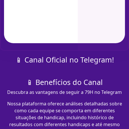
📱 Canal Oficial no Telegram!
📱 Benefícios do Canal
Descubra as vantagens de seguir a 79H no Telegram
Nossa plataforma oferece análises detalhadas sobre
como cada equipe se comporta em diferentes
situações de handicap, incluindo histórico de
resultados com diferentes handicaps e até mesmo