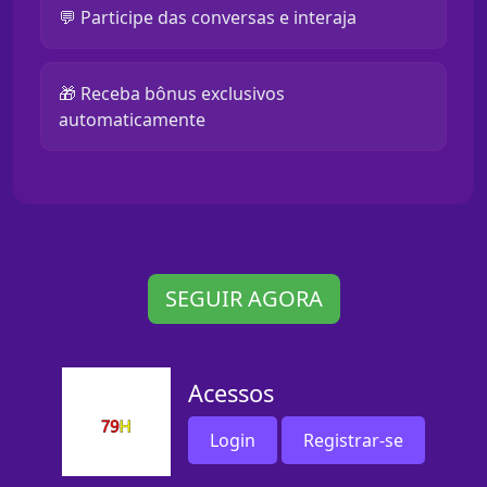
💬 Participe das conversas e interaja
🎁 Receba bônus exclusivos
automaticamente
SEGUIR AGORA
Acessos
Login
Registrar-se