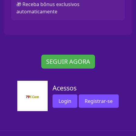
🎁 Receba bônus exclusivos
automaticamente
SEGUIR AGORA
Acessos
Login
Registrar-se