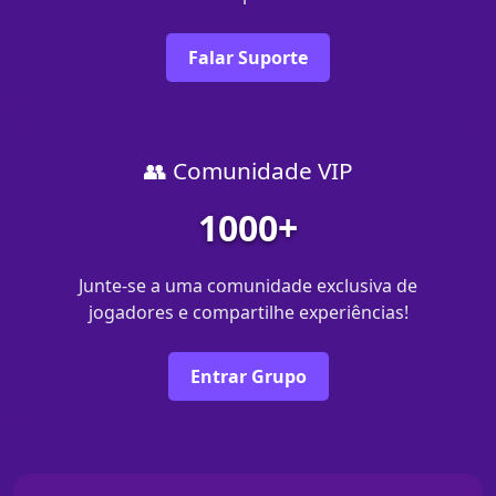
Falar Suporte
👥 Comunidade VIP
1000+
Junte-se a uma comunidade exclusiva de
jogadores e compartilhe experiências!
Entrar Grupo