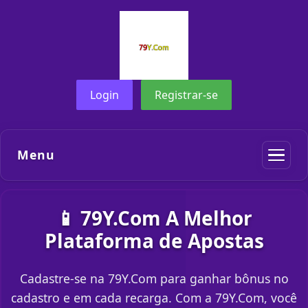
Login
Registrar-se
Menu
📱 79Y.Com A Melhor
Plataforma de Apostas
Cadastre-se na 79Y.Com para ganhar bônus no
cadastro e em cada recarga. Com a 79Y.Com, você