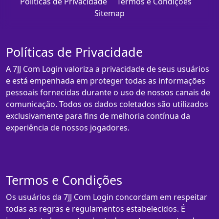
Políticas de Privacidade
Termos e Condições
Sitemap
Políticas de Privacidade
A 7JJ Com Login valoriza a privacidade de seus usuários
e está empenhada em proteger todas as informações
pessoais fornecidas durante o uso de nossos canais de
comunicação. Todos os dados coletados são utilizados
exclusivamente para fins de melhoria contínua da
experiência de nossos jogadores.
Termos e Condições
Os usuários da 7JJ Com Login concordam em respeitar
todas as regras e regulamentos estabelecidos. É