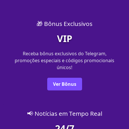
🎁 Bônus Exclusivos
VIP
Receba bônus exclusivos do Telegram,
promoções especiais e códigos promocionais
únicos!
Ver Bônus
📢 Notícias em Tempo Real
24/7