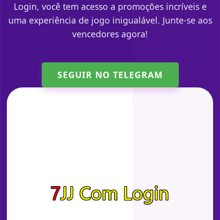
Login, você tem acesso a promoções incríveis e
uma experiência de jogo inigualável. Junte-se aos
vencedores agora!
SEGUIR NO TELEGRAM