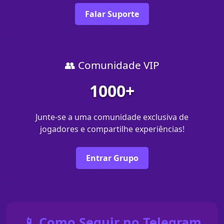
Falar Suporte
👥 Comunidade VIP
1000+
Junte-se a uma comunidade exclusiva de
jogadores e compartilhe experiências!
Entrar Grupo
📱 Como Seguir no Telegram