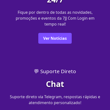
Fique por dentro de todas as novidades,
promoções e eventos da 7JJ Com Login em
tempo real!
Ver Notícias
💬 Suporte Direto
Chat
Suporte direto via Telegram, respostas rápidas e
atendimento personalizado!