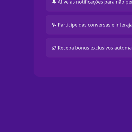
🔔 Ative as notificações para não p
💬 Participe das conversas e interaj
🎁 Receba bônus exclusivos autom