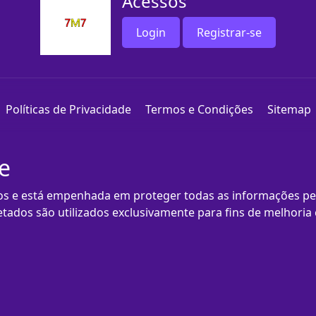
Acessos
Login
Registrar-se
Políticas de Privacidade
Termos e Condições
Sitemap
de
rios e está empenhada em proteger todas as informações pe
tados são utilizados exclusivamente para fins de melhoria