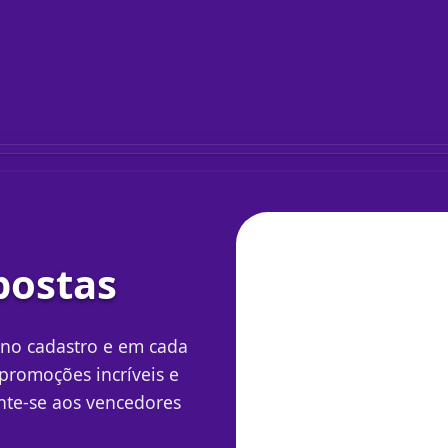
postas
no cadastro e em cada
promoções incríveis e
unte-se aos vencedores