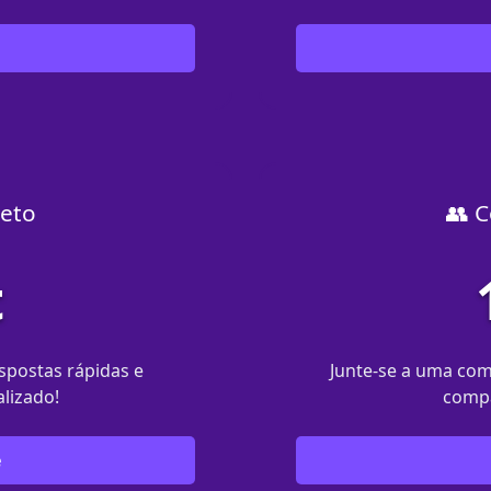
reto
👥 
t
espostas rápidas e
Junte-se a uma com
lizado!
compa
e