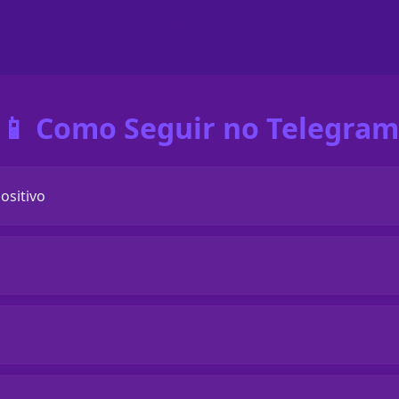
📱 Como Seguir no Telegram
ositivo