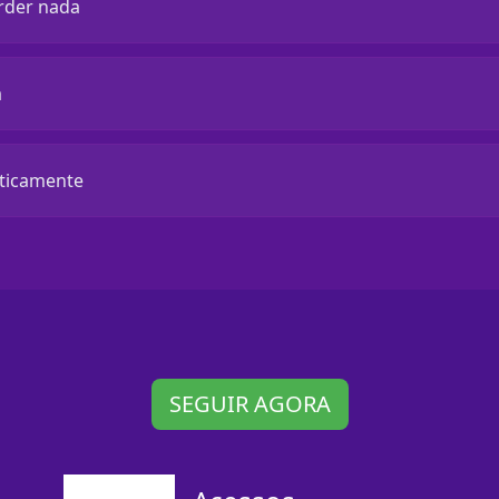
erder nada
a
aticamente
SEGUIR AGORA