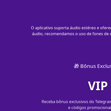
O aplicativo suporta áudio estéreo e ofer
áudio, recomendamos o uso de fones de ou
🎁 Bônus Exclu
VIP
Receba bônus exclusivos do Telegra
e códigos promocionai