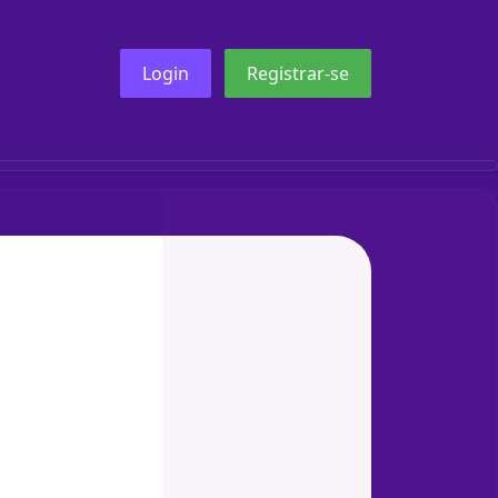
Login
Registrar-se