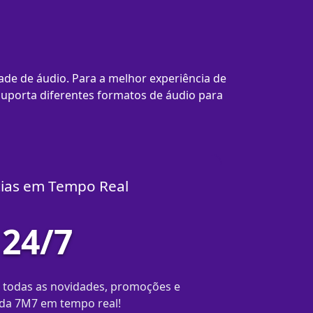
ade de áudio. Para a melhor experiência de
suporta diferentes formatos de áudio para
cias em Tempo Real
24/7
e todas as novidades, promoções e
da 7M7 em tempo real!