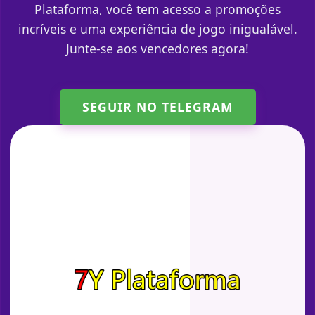
Plataforma, você tem acesso a promoções
incríveis e uma experiência de jogo inigualável.
Junte-se aos vencedores agora!
SEGUIR NO TELEGRAM