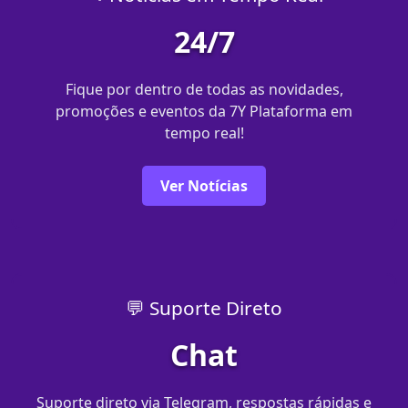
24/7
Fique por dentro de todas as novidades,
promoções e eventos da 7Y Plataforma em
tempo real!
Ver Notícias
💬 Suporte Direto
Chat
Suporte direto via Telegram, respostas rápidas e