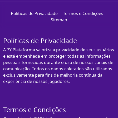
Políticas de Privacidade
Termos e Condições
Sitemap
Políticas de Privacidade
A 7Y Plataforma valoriza a privacidade de seus usuários
e está empenhada em proteger todas as informações
pessoais fornecidas durante o uso de nossos canais de
comunicação. Todos os dados coletados são utilizados
exclusivamente para fins de melhoria contínua da
experiência de nossos jogadores.
Termos e Condições