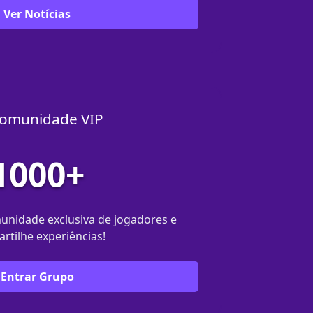
Ver Notícias
Comunidade VIP
1000+
unidade exclusiva de jogadores e
rtilhe experiências!
Entrar Grupo