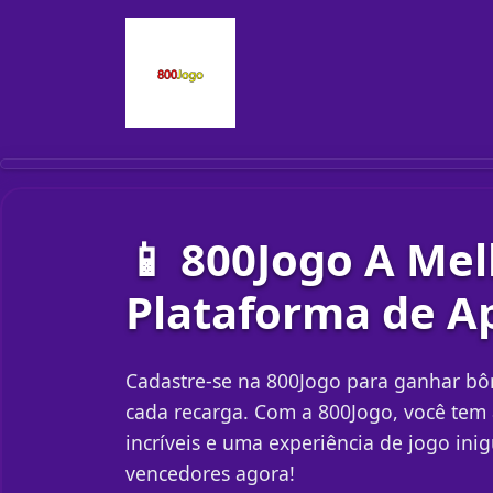
📱 800Jogo A Me
Plataforma de A
Cadastre-se na 800Jogo para ganhar bô
cada recarga. Com a 800Jogo, você tem
incríveis e uma experiência de jogo inig
vencedores agora!