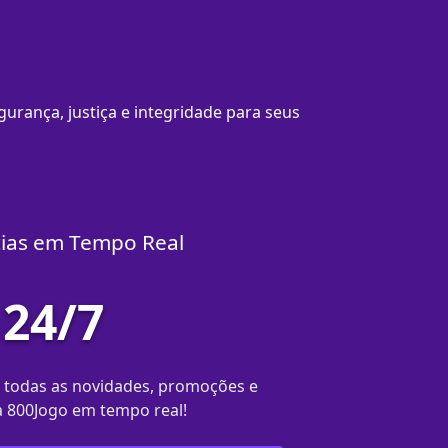
urança, justiça e integridade para seus
cias em Tempo Real
24/7
e todas as novidades, promoções e
a 800Jogo em tempo real!