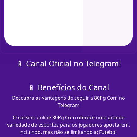
📱 Canal Oficial no Telegram!
📱 Benefícios do Canal
Descubra as vantagens de seguir a 80Pg Com no
Telegram
O cassino online 80Pg Com oferece uma grande
variedade de esportes para os jogadores apostarem,
incluindo, mas não se limitando a: Futebol,