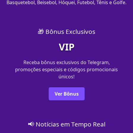
Basquetebol, Beisebol, Hóquei, Futebol, Tênis e Golfe.
🎁 Bônus Exclusivos
VIP
Receba bônus exclusivos do Telegram,
promoções especiais e códigos promocionais
únicos!
Ver Bônus
📢 Notícias em Tempo Real