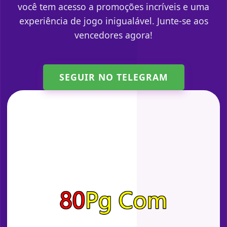
você tem acesso a promoções incríveis e uma
experiência de jogo inigualável. Junte-se aos
vencedores agora!
SEGUIR NO TELEGRAM