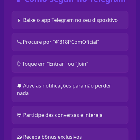
📱 Baixe o app Telegram no seu dispositivo
🔍 Procure por "@818P.ComOficial"
👆 Toque em "Entrar" ou "Join"
🔔 Ative as notificações para não perder
nada
💬 Participe das conversas e interaja
🎁 Receba bônus exclusivos