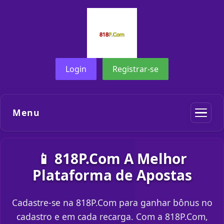
Login
Registrar-se
Menu
📱 818P.Com A Melhor
Plataforma de Apostas
Cadastre-se na 818P.Com para ganhar bônus no
cadastro e em cada recarga. Com a 818P.Com,