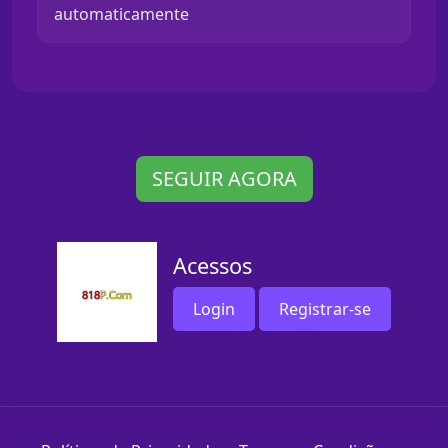
automaticamente
SEGUIR AGORA
Acessos
Login
Registrar-se