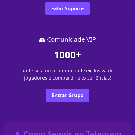
Falar Suporte
👥 Comunidade VIP
1000+
Junte-se a uma comunidade exclusiva de
jogadores e compartilhe experiências!
Entrar Grupo
📱 Como Seguir no Telegram