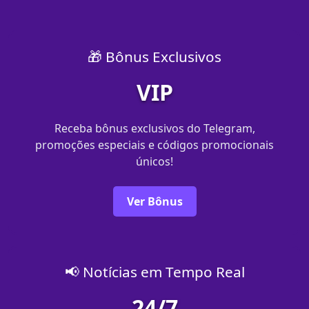
🎁 Bônus Exclusivos
VIP
Receba bônus exclusivos do Telegram,
promoções especiais e códigos promocionais
únicos!
Ver Bônus
📢 Notícias em Tempo Real
24/7