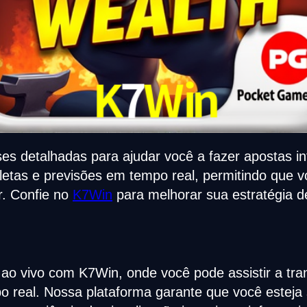
ses detalhadas para ajudar você a fazer apostas 
pletas e previsões em tempo real, permitindo qu
r. Confie no
K7Win
para melhorar sua estratégia d
o vivo com K7Win, onde você pode assistir a tran
 real. Nossa plataforma garante que você esteja