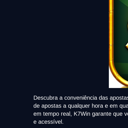
Descubra a conveniência das apostas
de apostas a qualquer hora e em qua
em tempo real, K7Win garante que v
e acessível.