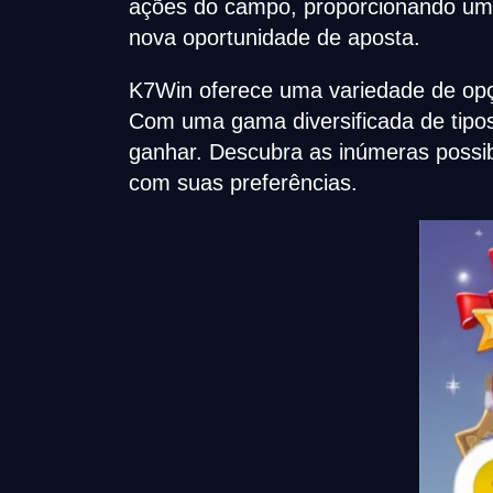
ações do campo, proporcionando uma 
nova oportunidade de aposta.
K7Win oferece uma variedade de opçõ
Com uma gama diversificada de tipos
ganhar. Descubra as inúmeras possibi
com suas preferências.