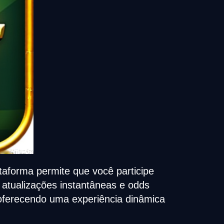
aforma permite que você participe
 atualizações instantâneas e odds
oferecendo uma experiência dinâmica