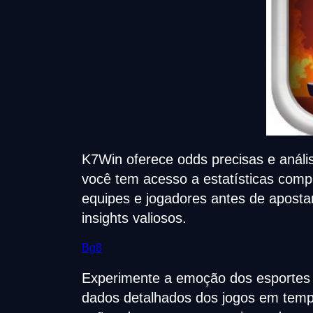
K7Win oferece odds precisas e análi
você tem acesso a estatísticas com
equipes e jogadores antes de aposta
insights valiosos.
Bg8
Experimente a emoção dos esportes a
dados detalhados dos jogos em tempo