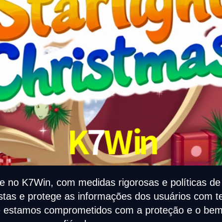
de no K7Win, com medidas rigorosas e políticas de
stas e protege as informações dos usuários com 
e estamos comprometidos com a proteção e o bem-