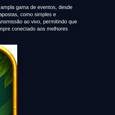
a ampla gama de eventos, desde
e apostas, como simples e
ansmissão ao vivo, permitindo que
mpre conectado aos melhores