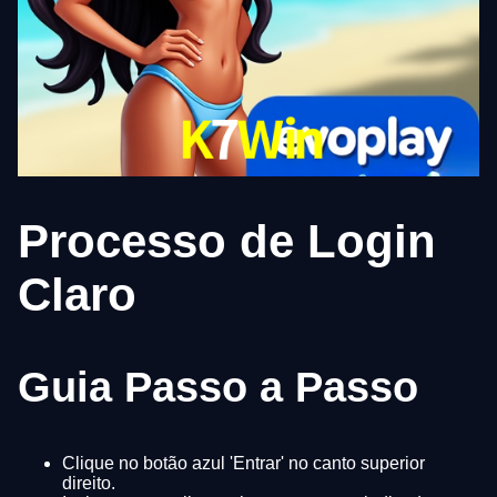
Processo de Login
Claro
Guia Passo a Passo
Clique no botão azul 'Entrar' no canto superior
direito.