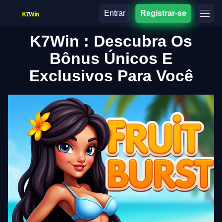
Entrar
Registrar-se
K7Win : Descubra Os
Bônus Únicos E
Exclusivos Para Você