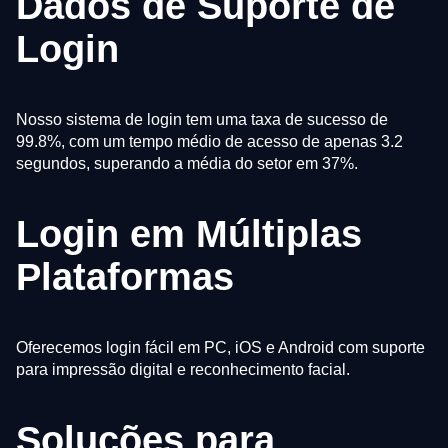
Dados de Suporte de
Login
Nosso sistema de login tem uma taxa de sucesso de
99.8%, com um tempo médio de acesso de apenas 3.2
segundos, superando a média do setor em 37%.
Login em Múltiplas
Plataformas
Oferecemos login fácil em PC, iOS e Android com suporte
para impressão digital e reconhecimento facial.
Soluções para