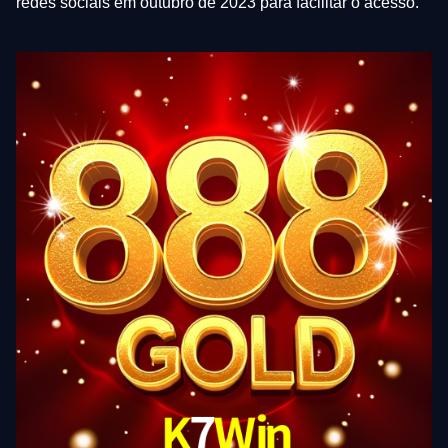
redes sociais em outubro de 2023 para facilitar o acesso.