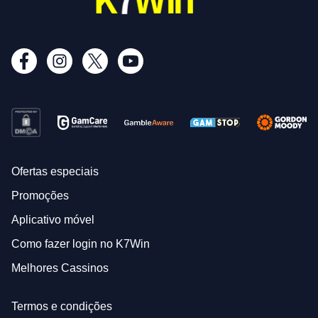
Ofertas especiais
Promoções
Aplicativo móvel
Como fazer login no K7Win
Melhores Cassinos
Termos e condições