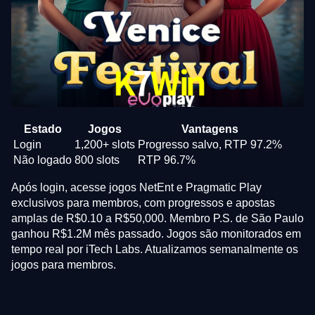
Estado
Jogos
Vantagens
Login
1,200+ slots
Progresso salvo, RTP 97.2%
Não logado
800 slots
RTP 96.7%
Após login, acesse jogos NetEnt e Pragmatic Play
exclusivos para membros, com progressos e apostas
amplas de R$0.10 a R$50,000. Membro P.S. de São Paulo
ganhou R$1.2M mês passado. Jogos são monitorados em
tempo real por iTech Labs. Atualizamos semanalmente os
jogos para membros.