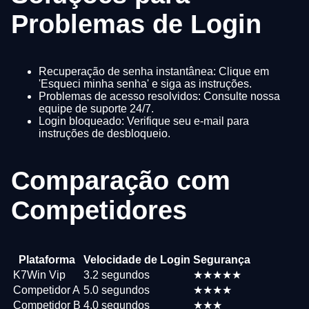
Problemas de Login
Recuperação de senha instantânea: Clique em
'Esqueci minha senha' e siga as instruções.
Problemas de acesso resolvidos: Consulte nossa
equipe de suporte 24/7.
Login bloqueado: Verifique seu e-mail para
instruções de desbloqueio.
Comparação com
Competidores
Plataforma
Velocidade de Login
Segurança
K7Win Vip
3.2 segundos
★★★★★
Competidor A
5.0 segundos
★★★★
Competidor B
4.0 segundos
★★★